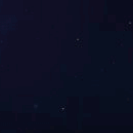
机房供配电系统方案
众所周知在弱电机房工程中，电气工程是机房的基础系统工
程，其中的供配电系统的可靠性是极高的。本章中提到的项目
信息，是给学校机房工程设计的机房供配电系统方案。 供配
电系统的安全性、可靠性、可维护性和在线扩展性是本次项目
的重点。本项目供电系统计划采用UPS和市电双路供电设计，
基于预算成本考虑，本期项目只做市电配电动力柜及配套供电
线路，并预留UPS配电柜安装位置及UPS供电线路线槽走线空
间。配电线缆、配电柜及相应的电路，以满足用电峰值为其设
计负荷。强弱电分离走线。市电主干配有电路电量检测仪，每
个机柜区域分支主干配置数字电表，可实现单独计费。
上一页
1
下一页
首页
解决方案
弱电系统建设及智能化系统
信息安全整体解决方案
安全云解
决方案
开云·体育-开云online（中国） 网络建设方案
智能化机
房建设及动环监测
分支组网及移动办公
智能化组网解决方案